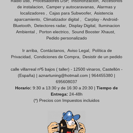
Radio usb
Procesadores DSP
Insonorizacion
Accesorios
de instalacion
Camper y autocaravanas
Alarmas y
localizadores
Cajas para Subwoofer
Asistencia
aparcamiento
Climatizador digital
Carplay - Android-
Bluetooth
Detectores radar
Display Digital
Iluminacion
Ambiental
Porton electrico
Sound Booster Xhaust
Pedido personalizado
Ir arriba
Contáctanos
Aviso Legal
Política de
Privacidad
Condiciones de Compra
Desistir de un pedido
calle villarreal nº5 bajos ( taller) - 12500 vinaros, Castellón -
(España) | aznartuning@hotmail.com |
964455380
|
695608037
Horario:
9:30 a 13:30 y de 16:30 a 20:30 |
Tiempo de
Entrega:
24-48h
(*) Precios con Impuestos incluidos