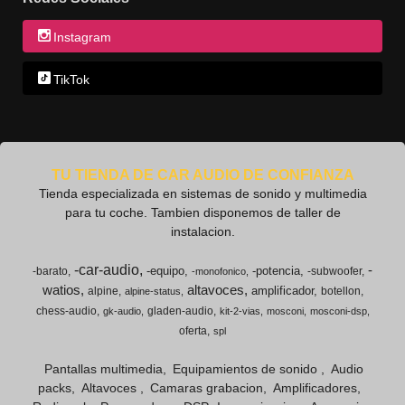
Instagram
TikTok
TU TIENDA DE CAR AUDIO DE CONFIANZA
Tienda especializada en sistemas de sonido y multimedia
para tu coche. Tambien disponemos de taller de
instalacion.
-car-audio
-
-equipo
-potencia
-barato
-subwoofer
-monofonico
watios
altavoces
amplificador
alpine
botellon
alpine-status
chess-audio
gladen-audio
gk-audio
kit-2-vias
mosconi
mosconi-dsp
oferta
spl
Pantallas multimedia
Equipamientos de sonido
Audio
packs
Altavoces
Camaras grabacion
Amplificadores