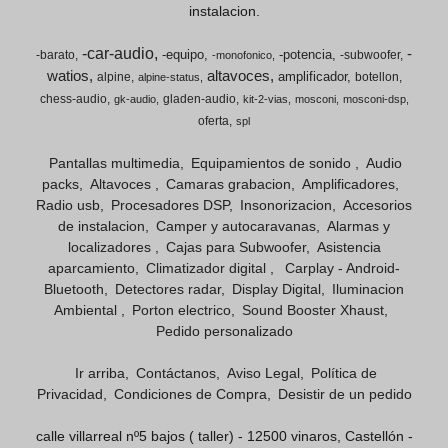
instalacion.
-car-audio
-
-equipo
-potencia
-barato
-subwoofer
-monofonico
watios
altavoces
amplificador
alpine
botellon
alpine-status
chess-audio
gladen-audio
gk-audio
kit-2-vias
mosconi
mosconi-dsp
oferta
spl
Pantallas multimedia
Equipamientos de sonido
Audio
packs
Altavoces
Camaras grabacion
Amplificadores
Radio usb
Procesadores DSP
Insonorizacion
Accesorios
de instalacion
Camper y autocaravanas
Alarmas y
localizadores
Cajas para Subwoofer
Asistencia
aparcamiento
Climatizador digital
Carplay - Android-
Bluetooth
Detectores radar
Display Digital
Iluminacion
Ambiental
Porton electrico
Sound Booster Xhaust
Pedido personalizado
Ir arriba
Contáctanos
Aviso Legal
Política de
Privacidad
Condiciones de Compra
Desistir de un pedido
calle villarreal nº5 bajos ( taller) - 12500 vinaros, Castellón -