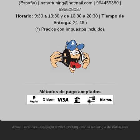
(España) | aznartuning@hotmail.com |
964455380
|
695608037
Horario:
9:30 a 13:30 y de 16:30 a 20:30 |
Tiempo de
Entrega:
24-48h
(*) Precios con Impuestos incluidos
Métodos de pago aceptados
Aznar Electronica
- Copyright © 2026 [29339] - Con la tecnología de Palbin.com