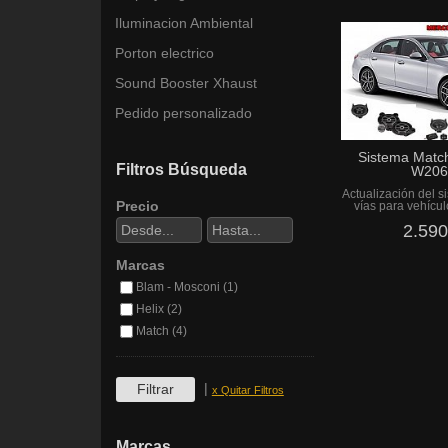
Iluminacion Ambiental
Porton electrico
Sound Booster Xhaust
Pedido personalizado
Sistema Matc
Filtros Búsqueda
W206 
Actualización del s
Precio
vías para vehícu
2.590
Marcas
Blam - Mosconi (1)
Helix (2)
Match (4)
|
x Quitar Filtros
Marcas