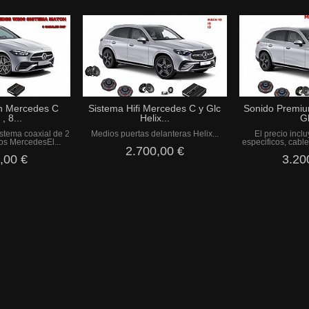
h Mercedes C
Sistema Hifi Mercedes C y Glc
Sonido Premiu
, 8...
Helix...
Gl
istema coaxial de 2
Medios puertas delanteras Helix...
El precio incl
los MercedesEl...
especificos, cable
2.700,00 €
,00 €
3.20