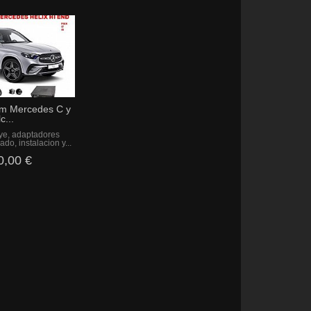
m Mercedes C y
c...
uye, adaptadores
ado, instalacion y...
0,00 €