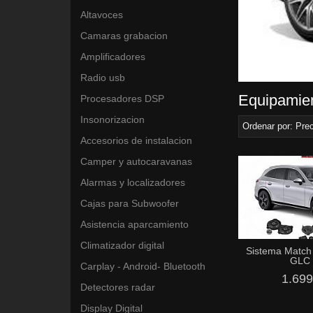
Altavoces
Camaras grabacion
Amplificadores
Radio usb
Equipamie
Procesadores DSP
Insonorizacion
Ordenar por:
Prec
Accesorios de instalacion
Camper y autocaravanas
Alarmas y localizadores
Cajas para Subwoofer
Asistencia aparcamiento
Climatizador digital
Sistema Match
GLC ,
Carplay - Android- Bluetooth
1.699
Detectores radar
Display Digital