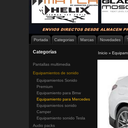
Portada
Categorias
Marcas
Novedades
Categorías
Inicio
»
Equipam
Pantallas multimedia
Equipamientos de sonido
Equipamientos Sonido
Premium
Equipamiento para Bmw
Equipamiento para Mercedes
Equipamientos sonido
Camper
Equipamiento sonido Tesla
Audio packs