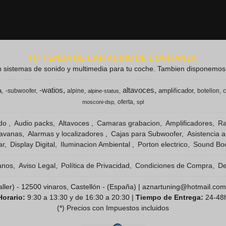
TU TIENDA DE CAR AUDIO DE CONFIANZA
 sistemas de sonido y multimedia para tu coche. Tambien disponemos de
-watios
altavoces
a
amplificador
-subwoofer
alpine
botellon
c
alpine-status
oferta
mosconi-dsp
spl
ido
Audio packs
Altavoces
Camaras grabacion
Amplificadores
Ra
ravanas
Alarmas y localizadores
Cajas para Subwoofer
Asistencia 
ar
Display Digital
Iluminacion Ambiental
Porton electrico
Sound Boo
anos
Aviso Legal
Política de Privacidad
Condiciones de Compra
De
( taller) - 12500 vinaros, Castellón - (España) | aznartuning@hotmail.com
Horario:
9:30 a 13:30 y de 16:30 a 20:30 |
Tiempo de Entrega:
24-48
(*) Precios con Impuestos incluidos