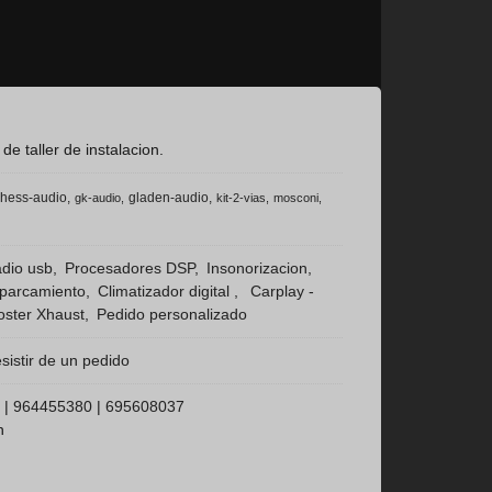
 taller de instalacion.
hess-audio
gladen-audio
gk-audio
kit-2-vias
mosconi
dio usb
Procesadores DSP
Insonorizacion
aparcamiento
Climatizador digital
Carplay -
ster Xhaust
Pedido personalizado
sistir de un pedido
 |
964455380
|
695608037
h