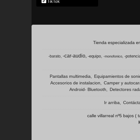
TikTok
Tienda especializada en
-car-audio
-equipo
-potenci
-barato
-monofonico
Pantallas multimedia
Equipamientos de son
Accesorios de instalacion
Camper y autoca
Android- Bluetooth
Detectores rad
Ir arriba
Contáct
calle villarreal nº5 bajos 