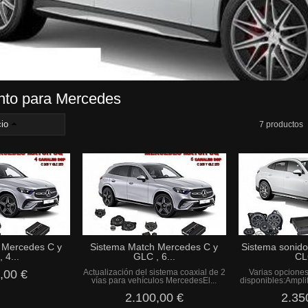
nto para Mercedes
io
7 productos
 Mercedes C y
Sistema Match Mercedes C y
Sistema sonido
 4...
GLC , 6...
CL
,00 €
Actualización del sistema coaxial de 2
Varias opciones
vías para vehículos MercedesEl...
disponibles:Amplif
2.100,00 €
2.35