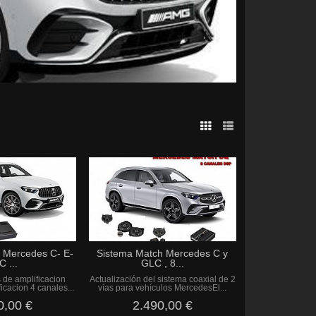
 Mercedes C- E-
Sistema Match Mercedes C y
C ...
GLC , 8...
 de amplificacion
Actualización del sistema coaxial de 2
icacion 4 canales...
vías para vehículos MercedesEl...
0,00 €
2.490,00 €