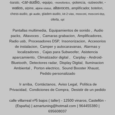
-car-audio
-
-equipo
-potencia
-barato
-subwoofer
-monofonico
watios
altavoces
amplificador
alpine
botellon
alpine-status
chess-audio
gladen-audio
gk-audio
kit-2-vias
mosconi
mosconi-dsp
oferta
spl
Pantallas multimedia
Equipamientos de sonido
Audio
packs
Altavoces
Camaras grabacion
Amplificadores
Radio usb
Procesadores DSP
Insonorizacion
Accesorios
de instalacion
Camper y autocaravanas
Alarmas y
localizadores
Cajas para Subwoofer
Asistencia
aparcamiento
Climatizador digital
Carplay - Android-
Bluetooth
Detectores radar
Display Digital
Iluminacion
Ambiental
Porton electrico
Sound Booster Xhaust
Pedido personalizado
Ir arriba
Contáctanos
Aviso Legal
Política de
Privacidad
Condiciones de Compra
Desistir de un pedido
calle villarreal nº5 bajos ( taller) - 12500 vinaros, Castellón -
(España) | aznartuning@hotmail.com |
964455380
|
695608037