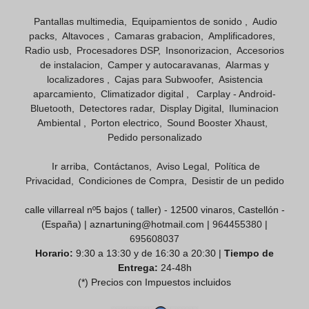
Pantallas multimedia
Equipamientos de sonido
Audio
packs
Altavoces
Camaras grabacion
Amplificadores
Radio usb
Procesadores DSP
Insonorizacion
Accesorios
de instalacion
Camper y autocaravanas
Alarmas y
localizadores
Cajas para Subwoofer
Asistencia
aparcamiento
Climatizador digital
Carplay - Android-
Bluetooth
Detectores radar
Display Digital
Iluminacion
Ambiental
Porton electrico
Sound Booster Xhaust
Pedido personalizado
Ir arriba
Contáctanos
Aviso Legal
Política de
Privacidad
Condiciones de Compra
Desistir de un pedido
calle villarreal nº5 bajos ( taller) - 12500 vinaros, Castellón -
(España) | aznartuning@hotmail.com |
964455380
|
695608037
Horario:
9:30 a 13:30 y de 16:30 a 20:30 |
Tiempo de
Entrega:
24-48h
(*) Precios con Impuestos incluidos