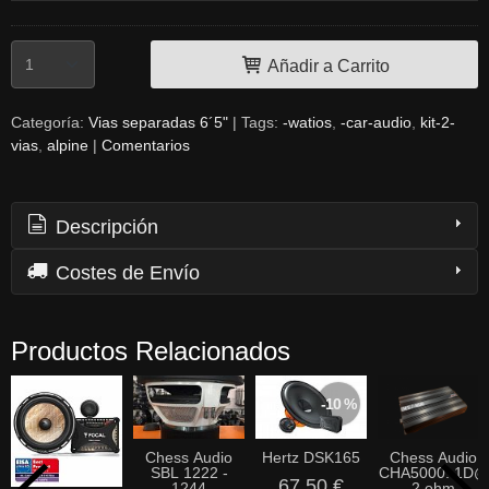
Añadir a Carrito
Categoría:
Vias separadas 6´5"
|
Tags:
-watios
-car-audio
kit-2-
vias
alpine
|
Comentarios
Descripción
Costes de Envío
Productos Relacionados
-10 %
Chess Audio
Hertz DSK165
Chess Audio
SBL 1222 -
CHA5000. 1D@
67,50 €
1244
2 ohm