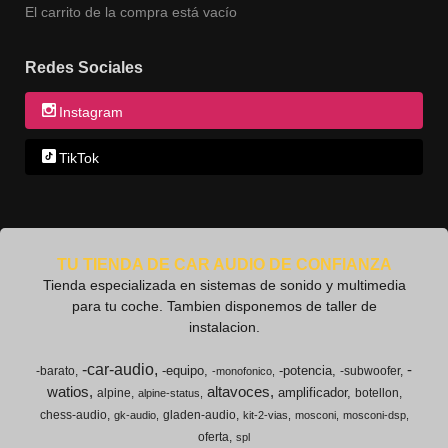
El carrito de la compra está vacío
Redes Sociales
Instagram
TikTok
TU TIENDA DE CAR AUDIO DE CONFIANZA
Tienda especializada en sistemas de sonido y multimedia
para tu coche. Tambien disponemos de taller de
instalacion.
-car-audio
-
-equipo
-potencia
-barato
-subwoofer
-monofonico
watios
altavoces
amplificador
alpine
botellon
alpine-status
chess-audio
gladen-audio
gk-audio
kit-2-vias
mosconi
mosconi-dsp
oferta
spl