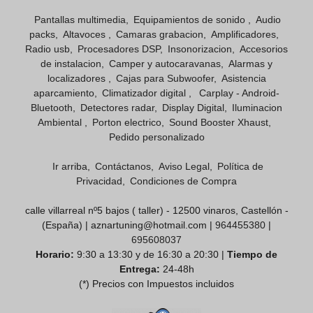
Pantallas multimedia
Equipamientos de sonido
Audio
packs
Altavoces
Camaras grabacion
Amplificadores
Radio usb
Procesadores DSP
Insonorizacion
Accesorios
de instalacion
Camper y autocaravanas
Alarmas y
localizadores
Cajas para Subwoofer
Asistencia
aparcamiento
Climatizador digital
Carplay - Android-
Bluetooth
Detectores radar
Display Digital
Iluminacion
Ambiental
Porton electrico
Sound Booster Xhaust
Pedido personalizado
Ir arriba
Contáctanos
Aviso Legal
Política de
Privacidad
Condiciones de Compra
calle villarreal nº5 bajos ( taller) - 12500 vinaros, Castellón -
(España) | aznartuning@hotmail.com |
964455380
|
695608037
Horario:
9:30 a 13:30 y de 16:30 a 20:30 |
Tiempo de
Entrega:
24-48h
(*) Precios con Impuestos incluidos