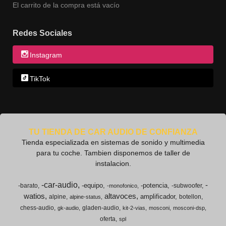
El carrito de la compra está vacío
Redes Sociales
Instagram
TikTok
TU TIENDA DE CAR AUDIO DE CONFIANZA
Tienda especializada en sistemas de sonido y multimedia
para tu coche. Tambien disponemos de taller de
instalacion.
-car-audio
-
-equipo
-potencia
-barato
-subwoofer
-monofonico
watios
altavoces
amplificador
alpine
botellon
alpine-status
chess-audio
gladen-audio
gk-audio
kit-2-vias
mosconi
mosconi-dsp
oferta
spl