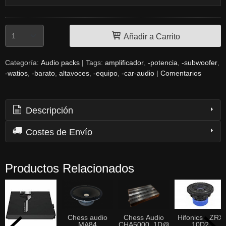
Añadir a Carrito
Categoría:
Audio packs
|
Tags:
amplificador
-potencia
-subwoofer
-watios
-barato
altavoces
-equipo
-car-audio
|
Comentarios
Descripción
Costes de Envío
Productos Relacionados
Chess audio
Chess Audio
Hifonics - ZRX
MA84
CHA5000. 1D@
10D2