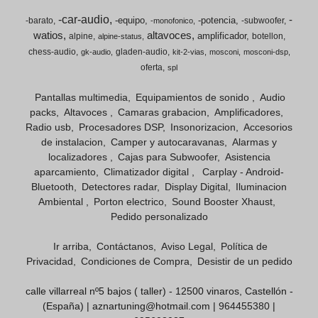
-car-audio
-
-equipo
-potencia
-barato
-subwoofer
-monofonico
watios
altavoces
amplificador
alpine
botellon
alpine-status
chess-audio
gladen-audio
gk-audio
kit-2-vias
mosconi
mosconi-dsp
oferta
spl
Pantallas multimedia
Equipamientos de sonido
Audio
packs
Altavoces
Camaras grabacion
Amplificadores
Radio usb
Procesadores DSP
Insonorizacion
Accesorios
de instalacion
Camper y autocaravanas
Alarmas y
localizadores
Cajas para Subwoofer
Asistencia
aparcamiento
Climatizador digital
Carplay - Android-
Bluetooth
Detectores radar
Display Digital
Iluminacion
Ambiental
Porton electrico
Sound Booster Xhaust
Pedido personalizado
Ir arriba
Contáctanos
Aviso Legal
Política de
Privacidad
Condiciones de Compra
Desistir de un pedido
calle villarreal nº5 bajos ( taller) - 12500 vinaros, Castellón -
(España) | aznartuning@hotmail.com |
964455380
|