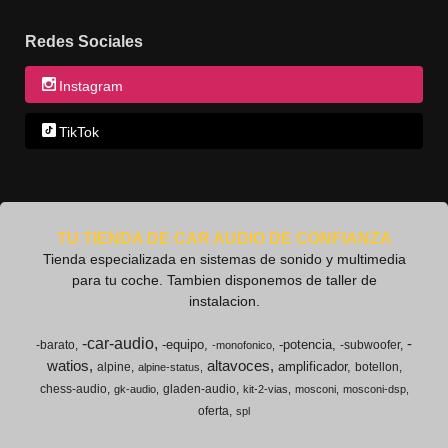
Redes Sociales
Instagram
TikTok
TU TIENDA DE CAR AUDIO DE CONFIANZA
Tienda especializada en sistemas de sonido y multimedia
para tu coche. Tambien disponemos de taller de
instalacion.
-car-audio
-
-equipo
-potencia
-barato
-subwoofer
-monofonico
watios
altavoces
amplificador
alpine
botellon
alpine-status
chess-audio
gladen-audio
gk-audio
kit-2-vias
mosconi
mosconi-dsp
oferta
spl