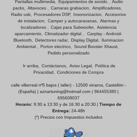
Pantallas multimedia
Equipamientos de sonido
Audio
packs
Altavoces
Camaras grabacion
Amplificadores
Radio usb
Procesadores DSP
Insonorizacion
Accesorios
de instalacion
Camper y autocaravanas
Alarmas y
localizadores
Cajas para Subwoofer
Asistencia
aparcamiento
Climatizador digital
Carplay - Android-
Bluetooth
Detectores radar
Display Digital
Iluminacion
Ambiental
Porton electrico
Sound Booster Xhaust
Pedido personalizado
Ir arriba
Contáctanos
Aviso Legal
Política de
Privacidad
Condiciones de Compra
calle villarreal nº5 bajos ( taller) - 12500 vinaros, Castellón -
(España) | aznartuning@hotmail.com |
964455380
|
695608037
Horario:
9:30 a 13:30 y de 16:30 a 20:30 |
Tiempo de
Entrega:
24-48h
(*) Precios con Impuestos incluidos