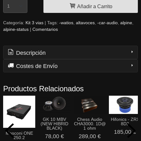
Añadir a Carrito
Categoría:
Kit 3 vias
|
Tags:
-watios
altavoces
-car-audio
alpine
alpine-status
|
Comentarios
Descripción
Costes de Envío
Productos Relacionados
GK 10 MBV
Chess Audio
Hifonics - ZRX
(NEW HIBRID
CHA3000. 1D@
8D2
BLACK)
1 ohm
185,00 €
Mosconi ONE
78,00 €
289,00 €
250.2