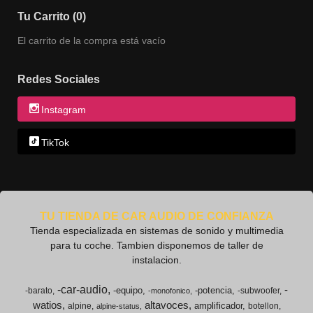
Tu Carrito (0)
El carrito de la compra está vacío
Redes Sociales
Instagram
TikTok
TU TIENDA DE CAR AUDIO DE CONFIANZA
Tienda especializada en sistemas de sonido y multimedia
para tu coche. Tambien disponemos de taller de
instalacion.
-car-audio
-
-equipo
-potencia
-barato
-subwoofer
-monofonico
watios
altavoces
amplificador
alpine
botellon
alpine-status