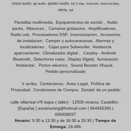
chess-audio
gladen-audio
gk-audio
kit-2-vias
mosconi
mosconi-dsp
oferta
spl
Pantallas multimedia
Equipamientos de sonido
Audio
packs
Altavoces
Camaras grabacion
Amplificadores
Radio usb
Procesadores DSP
Insonorizacion
Accesorios
de instalacion
Camper y autocaravanas
Alarmas y
localizadores
Cajas para Subwoofer
Asistencia
aparcamiento
Climatizador digital
Carplay - Android-
Bluetooth
Detectores radar
Display Digital
Iluminacion
Ambiental
Porton electrico
Sound Booster Xhaust
Pedido personalizado
Ir arriba
Contáctanos
Aviso Legal
Política de
Privacidad
Condiciones de Compra
Desistir de un pedido
calle villarreal nº5 bajos ( taller) - 12500 vinaros, Castellón -
(España) | aznartuning@hotmail.com |
964455380
|
695608037
Horario:
9:30 a 13:30 y de 16:30 a 20:30 |
Tiempo de
Entrega:
24-48h