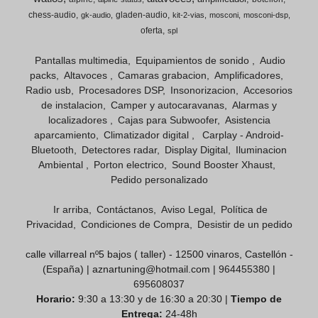
chess-audio
gladen-audio
gk-audio
kit-2-vias
mosconi
mosconi-dsp
oferta
spl
Pantallas multimedia
Equipamientos de sonido
Audio
packs
Altavoces
Camaras grabacion
Amplificadores
Radio usb
Procesadores DSP
Insonorizacion
Accesorios
de instalacion
Camper y autocaravanas
Alarmas y
localizadores
Cajas para Subwoofer
Asistencia
aparcamiento
Climatizador digital
Carplay - Android-
Bluetooth
Detectores radar
Display Digital
Iluminacion
Ambiental
Porton electrico
Sound Booster Xhaust
Pedido personalizado
Ir arriba
Contáctanos
Aviso Legal
Política de
Privacidad
Condiciones de Compra
Desistir de un pedido
calle villarreal nº5 bajos ( taller) - 12500 vinaros, Castellón -
(España) | aznartuning@hotmail.com |
964455380
|
695608037
Horario:
9:30 a 13:30 y de 16:30 a 20:30 |
Tiempo de
Entrega:
24-48h