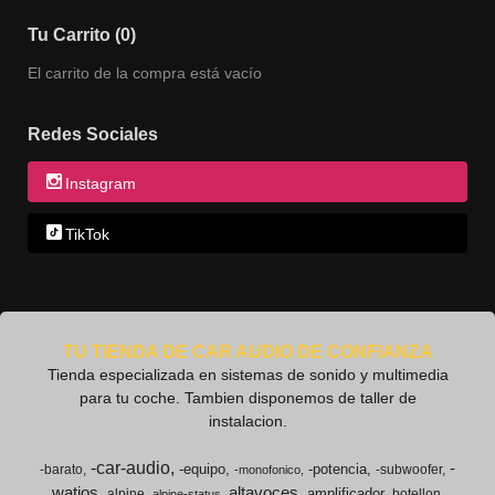
Tu Carrito (0)
El carrito de la compra está vacío
Redes Sociales
Instagram
TikTok
TU TIENDA DE CAR AUDIO DE CONFIANZA
Tienda especializada en sistemas de sonido y multimedia
para tu coche. Tambien disponemos de taller de
instalacion.
-car-audio
-
-equipo
-potencia
-barato
-subwoofer
-monofonico
watios
altavoces
amplificador
alpine
botellon
alpine-status