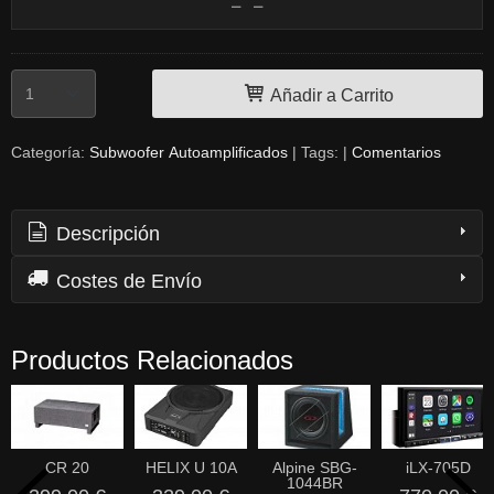
Añadir a Carrito
Categoría:
Subwoofer Autoamplificados
|
Tags:
|
Comentarios
Descripción
Costes de Envío
Productos Relacionados
CR 20
HELIX U 10A
Alpine SBG-
iLX-705D
1044BR