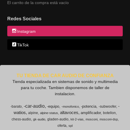
El carrito de la compra está vacío
Redes Sociales
Instagram
TikTok
TU TIENDA DE CAR AUDIO DE CONFIANZA
Tienda especializada en sistemas de sonido y multimedia
para tu coche. Tambien disponemos de taller de
instalacion.
-car-audio
-
-equipo
-potencia
-barato
-subwoofer
-monofonico
watios
altavoces
amplificador
alpine
botellon
alpine-status
chess-audio
gladen-audio
gk-audio
kit-2-vias
mosconi
mosconi-dsp
oferta
spl