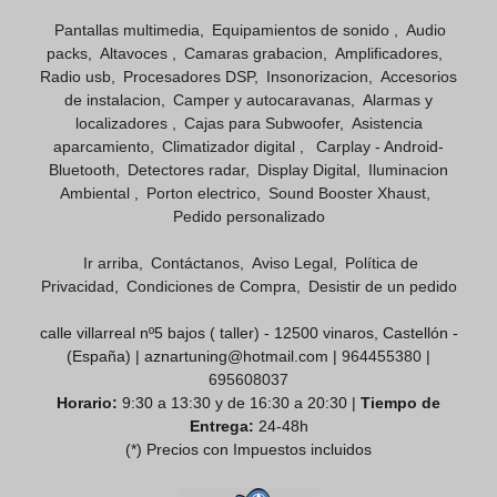
Pantallas multimedia
Equipamientos de sonido
Audio
packs
Altavoces
Camaras grabacion
Amplificadores
Radio usb
Procesadores DSP
Insonorizacion
Accesorios
de instalacion
Camper y autocaravanas
Alarmas y
localizadores
Cajas para Subwoofer
Asistencia
aparcamiento
Climatizador digital
Carplay - Android-
Bluetooth
Detectores radar
Display Digital
Iluminacion
Ambiental
Porton electrico
Sound Booster Xhaust
Pedido personalizado
Ir arriba
Contáctanos
Aviso Legal
Política de
Privacidad
Condiciones de Compra
Desistir de un pedido
calle villarreal nº5 bajos ( taller) - 12500 vinaros, Castellón -
(España) | aznartuning@hotmail.com |
964455380
|
695608037
Horario:
9:30 a 13:30 y de 16:30 a 20:30 |
Tiempo de
Entrega:
24-48h
(*) Precios con Impuestos incluidos