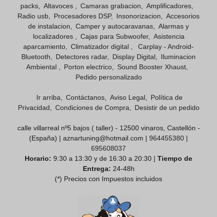
packs
Altavoces
Camaras grabacion
Amplificadores
Radio usb
Procesadores DSP
Insonorizacion
Accesorios
de instalacion
Camper y autocaravanas
Alarmas y
localizadores
Cajas para Subwoofer
Asistencia
aparcamiento
Climatizador digital
Carplay - Android-
Bluetooth
Detectores radar
Display Digital
Iluminacion
Ambiental
Porton electrico
Sound Booster Xhaust
Pedido personalizado
Ir arriba
Contáctanos
Aviso Legal
Política de
Privacidad
Condiciones de Compra
Desistir de un pedido
calle villarreal nº5 bajos ( taller) - 12500 vinaros, Castellón -
(España) | aznartuning@hotmail.com |
964455380
|
695608037
Horario:
9:30 a 13:30 y de 16:30 a 20:30 |
Tiempo de
Entrega:
24-48h
(*) Precios con Impuestos incluidos