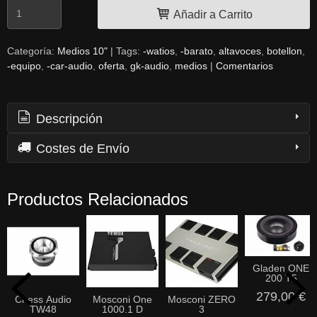
Añadir a Carrito
Categoría:
Medios 10"
|
Tags:
-watios
-barato
altavoces
botellon
-equipo
-car-audio
oferta
gk-audio
medios
|
Comentarios
Descripción
Costes de Envío
Productos Relacionados
Gladen ONE
200 T5
279,00 €
Chess Audio
Mosconi One
Mosconi ZERO
TW48
1000.1 D
3