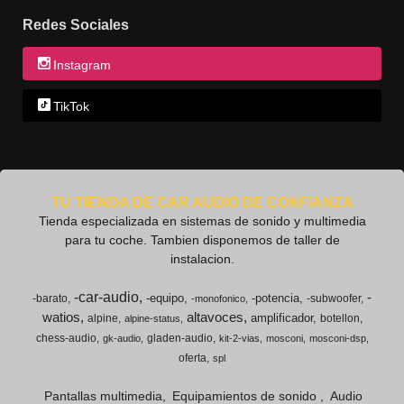
Redes Sociales
Instagram
TikTok
TU TIENDA DE CAR AUDIO DE CONFIANZA
Tienda especializada en sistemas de sonido y multimedia
para tu coche. Tambien disponemos de taller de
instalacion.
-car-audio
-
-equipo
-potencia
-barato
-subwoofer
-monofonico
watios
altavoces
amplificador
alpine
botellon
alpine-status
chess-audio
gladen-audio
gk-audio
kit-2-vias
mosconi
mosconi-dsp
oferta
spl
Pantallas multimedia
Equipamientos de sonido
Audio