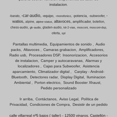
instalacion.
-car-audio
-
-equipo
-potencia
-barato
-subwoofer
-monofonico
watios
altavoces
amplificador
alpine
botellon
alpine-status
chess-audio
gladen-audio
gk-audio
kit-2-vias
mosconi
mosconi-dsp
oferta
spl
Pantallas multimedia
Equipamientos de sonido
Audio
packs
Altavoces
Camaras grabacion
Amplificadores
Radio usb
Procesadores DSP
Insonorizacion
Accesorios
de instalacion
Camper y autocaravanas
Alarmas y
localizadores
Cajas para Subwoofer
Asistencia
aparcamiento
Climatizador digital
Carplay - Android-
Bluetooth
Detectores radar
Display Digital
Iluminacion
Ambiental
Porton electrico
Sound Booster Xhaust
Pedido personalizado
Ir arriba
Contáctanos
Aviso Legal
Política de
Privacidad
Condiciones de Compra
Desistir de un pedido
calle villarreal nº5 bajos ( taller) - 12500 vinaros, Castellón -