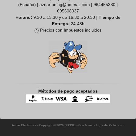
(España) | aznartuning@hotmail.com |
964455380
|
695608037
Horario:
9:30 a 13:30 y de 16:30 a 20:30 |
Tiempo de
Entrega:
24-48h
(*) Precios con Impuestos incluidos
Métodos de pago aceptados
Aznar Electronica
- Copyright © 2026 [29339] - Con la tecnología de Palbin.com