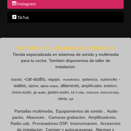
Instagram
TikTok
TU TIENDA DE CAR AUDIO DE CONFIANZA
Tienda especializada en sistemas de sonido y multimedia
para tu coche. Tambien disponemos de taller de
instalacion.
-car-audio
-
-equipo
-potencia
-barato
-subwoofer
-monofonico
watios
altavoces
amplificador
alpine
botellon
alpine-status
chess-audio
gladen-audio
gk-audio
kit-2-vias
mosconi
mosconi-dsp
oferta
spl
Pantallas multimedia
Equipamientos de sonido
Audio
packs
Altavoces
Camaras grabacion
Amplificadores
Radio usb
Procesadores DSP
Insonorizacion
Accesorios
de instalacion
Camper y autocaravanas
Alarmas y