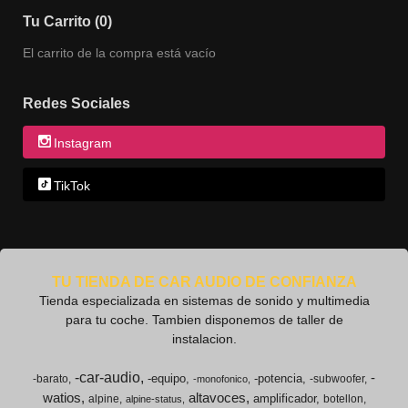
Tu Carrito (0)
El carrito de la compra está vacío
Redes Sociales
Instagram
TikTok
TU TIENDA DE CAR AUDIO DE CONFIANZA
Tienda especializada en sistemas de sonido y multimedia
para tu coche. Tambien disponemos de taller de
instalacion.
-car-audio
-
-equipo
-potencia
-barato
-subwoofer
-monofonico
watios
altavoces
amplificador
alpine
botellon
alpine-status