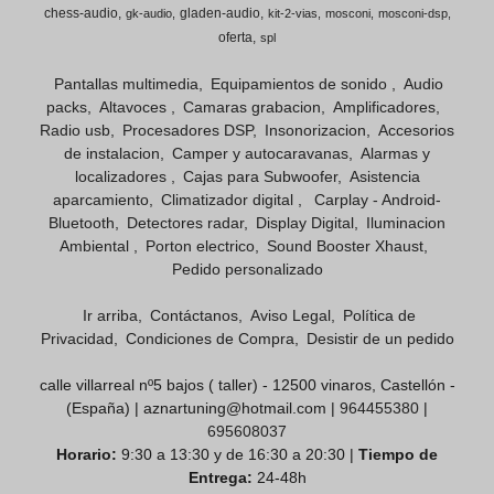
chess-audio
gladen-audio
gk-audio
kit-2-vias
mosconi
mosconi-dsp
oferta
spl
Pantallas multimedia
Equipamientos de sonido
Audio
packs
Altavoces
Camaras grabacion
Amplificadores
Radio usb
Procesadores DSP
Insonorizacion
Accesorios
de instalacion
Camper y autocaravanas
Alarmas y
localizadores
Cajas para Subwoofer
Asistencia
aparcamiento
Climatizador digital
Carplay - Android-
Bluetooth
Detectores radar
Display Digital
Iluminacion
Ambiental
Porton electrico
Sound Booster Xhaust
Pedido personalizado
Ir arriba
Contáctanos
Aviso Legal
Política de
Privacidad
Condiciones de Compra
Desistir de un pedido
calle villarreal nº5 bajos ( taller) - 12500 vinaros, Castellón -
(España) | aznartuning@hotmail.com |
964455380
|
695608037
Horario:
9:30 a 13:30 y de 16:30 a 20:30 |
Tiempo de
Entrega:
24-48h