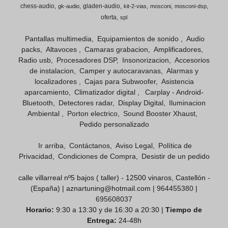
chess-audio
gladen-audio
gk-audio
kit-2-vias
mosconi
mosconi-dsp
oferta
spl
Pantallas multimedia
Equipamientos de sonido
Audio
packs
Altavoces
Camaras grabacion
Amplificadores
Radio usb
Procesadores DSP
Insonorizacion
Accesorios
de instalacion
Camper y autocaravanas
Alarmas y
localizadores
Cajas para Subwoofer
Asistencia
aparcamiento
Climatizador digital
Carplay - Android-
Bluetooth
Detectores radar
Display Digital
Iluminacion
Ambiental
Porton electrico
Sound Booster Xhaust
Pedido personalizado
Ir arriba
Contáctanos
Aviso Legal
Política de
Privacidad
Condiciones de Compra
Desistir de un pedido
calle villarreal nº5 bajos ( taller) - 12500 vinaros, Castellón -
(España) | aznartuning@hotmail.com |
964455380
|
695608037
Horario:
9:30 a 13:30 y de 16:30 a 20:30 |
Tiempo de
Entrega:
24-48h