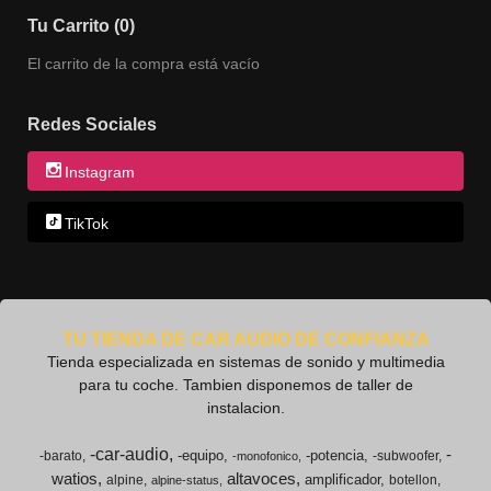
Tu Carrito (0)
El carrito de la compra está vacío
Redes Sociales
Instagram
TikTok
TU TIENDA DE CAR AUDIO DE CONFIANZA
Tienda especializada en sistemas de sonido y multimedia
para tu coche. Tambien disponemos de taller de
instalacion.
-car-audio
-
-equipo
-potencia
-barato
-subwoofer
-monofonico
watios
altavoces
amplificador
alpine
botellon
alpine-status