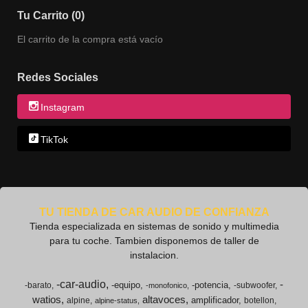
Tu Carrito (0)
El carrito de la compra está vacío
Redes Sociales
Instagram
TikTok
TU TIENDA DE CAR AUDIO DE CONFIANZA
Tienda especializada en sistemas de sonido y multimedia
para tu coche. Tambien disponemos de taller de
instalacion.
-car-audio
-
-equipo
-potencia
-barato
-subwoofer
-monofonico
watios
altavoces
amplificador
alpine
botellon
alpine-status