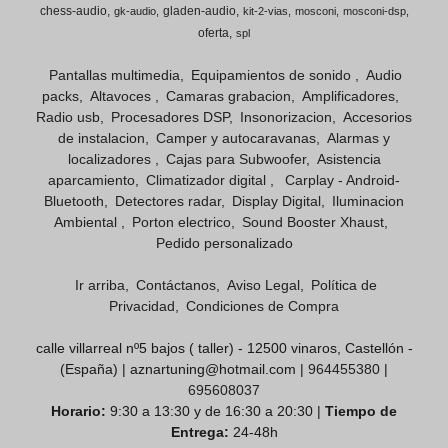
chess-audio
gladen-audio
gk-audio
kit-2-vias
mosconi
mosconi-dsp
oferta
spl
Pantallas multimedia
Equipamientos de sonido
Audio
packs
Altavoces
Camaras grabacion
Amplificadores
Radio usb
Procesadores DSP
Insonorizacion
Accesorios
de instalacion
Camper y autocaravanas
Alarmas y
localizadores
Cajas para Subwoofer
Asistencia
aparcamiento
Climatizador digital
Carplay - Android-
Bluetooth
Detectores radar
Display Digital
Iluminacion
Ambiental
Porton electrico
Sound Booster Xhaust
Pedido personalizado
Ir arriba
Contáctanos
Aviso Legal
Política de
Privacidad
Condiciones de Compra
calle villarreal nº5 bajos ( taller) - 12500 vinaros, Castellón -
(España) | aznartuning@hotmail.com |
964455380
|
695608037
Horario:
9:30 a 13:30 y de 16:30 a 20:30 |
Tiempo de
Entrega:
24-48h