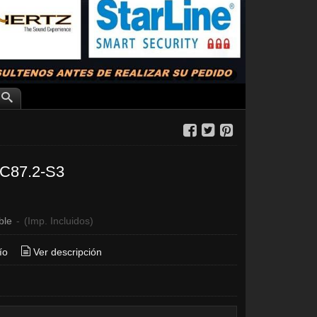
C87.2-S3
ble
-
(Imp. Incluidos)
ío
Ver descripción