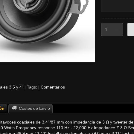
ales 3,5 y 4"
|
Tags:
|
Comentarios
ón
Costes de Envío
ltavoces coaxiales de 3,4''/87 mm con impedancia de 3 Ω y tweeter de
60 Watts Frequency response 110 Hz - 22,000 Hz Impedance Z 3 Ω Sen
meter ø 86.9 mm / 3.43” Installation diameter ø 79.0 mm / 3.11” Instal