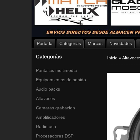
Portada
Categorias
Marcas
Novedades
Categorías
Inicio
»
Altavoc
Pantallas multimedia
Equipamientos de sonido
Audio packs
Altavoces
Camaras grabacion
Amplificadores
Radio usb
Procesadores DSP