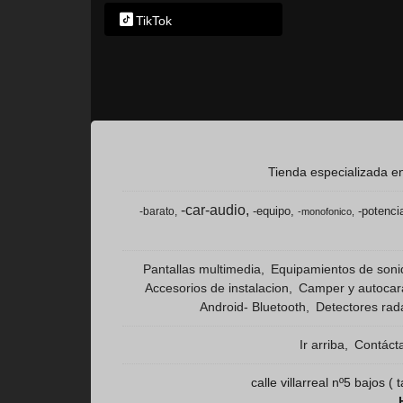
TikTok
Tienda especializada en
-car-audio
-equipo
-potenci
-barato
-monofonico
Pantallas multimedia
Equipamientos de son
Accesorios de instalacion
Camper y autoca
Android- Bluetooth
Detectores rad
Ir arriba
Contáct
calle villarreal nº5 bajos 