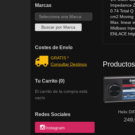
Impedance Z 
Marcas
0.74 Total Q
cm2 Moving m
Max. linear
Midbass Inje
ENLACE https
Costes de Envío
GRATIS *
Productos
Consultar Destinos
Tu Carrito (0)
El carrito de la compra está
vacío
Helix D
Redes Sociales
249,
Instagram