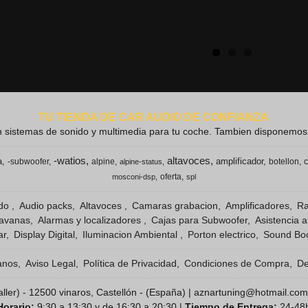
TU TIENDA DE CAR AUDIO DE CONFIANZA
 sistemas de sonido y multimedia para tu coche. Tambien disponemos de
-watios
altavoces
a
amplificador
-subwoofer
alpine
botellon
c
alpine-status
oferta
mosconi-dsp
spl
ido
Audio packs
Altavoces
Camaras grabacion
Amplificadores
Ra
ravanas
Alarmas y localizadores
Cajas para Subwoofer
Asistencia 
ar
Display Digital
Iluminacion Ambiental
Porton electrico
Sound Boo
anos
Aviso Legal
Política de Privacidad
Condiciones de Compra
De
( taller) - 12500 vinaros, Castellón - (España) | aznartuning@hotmail.com
Horario:
9:30 a 13:30 y de 16:30 a 20:30 |
Tiempo de Entrega:
24-48