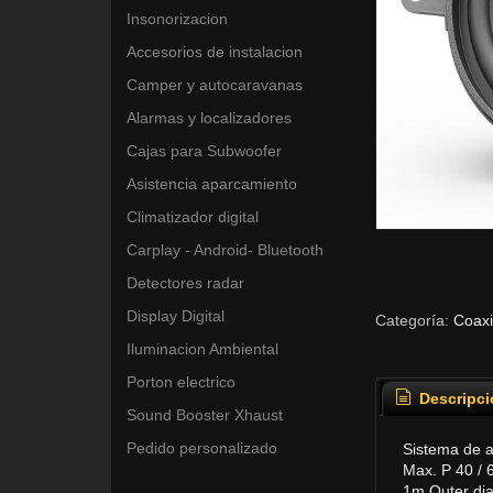
Insonorizacion
Accesorios de instalacion
Camper y autocaravanas
Alarmas y localizadores
Cajas para Subwoofer
Asistencia aparcamiento
Climatizador digital
Carplay - Android- Bluetooth
Detectores radar
Display Digital
Categoría:
Coaxi
Iluminacion Ambiental
Porton electrico
Descripci
Sound Booster Xhaust
Pedido personalizado
Sistema de a
Max. P 40 / 
1m Outer dia