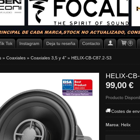
Tik Tok
Instagram
Deja tu reseña
Contacto
0
es
»
Coaxiales
»
Coaxiales 3,5 y 4"
»
HELIX-CB-C87.2-S3
HELIX-CB-
99,00 €
Producto Disponi
Costes de env
Marca
:
Helix