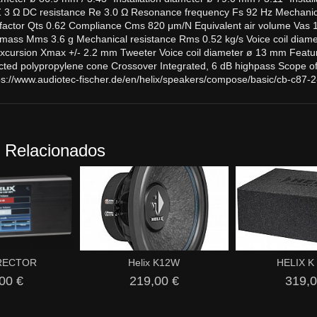
3 Ω DC resistance Re 3.0 Ω Resonance frequency Fs 92 Hz Mechanical
 factor Qts 0.62 Compliance Cms 820 μm/N Equivalent air volume Vas 1
ass Mms 3.6 g Mechanical resistance Rms 0.52 kg/s Voice coil diame
 excursion Xmax +/- 2.2 mm Tweeter Voice coil diameter ø 13 mm Fe
cted polypropylene cone Crossover Integrated, 6 dB highpass Scope of
://www.audiotec-fischer.de/en/helix/speakers/compose/basic/cb-c87-2
 Relacionados
IRECTOR
Helix K12W
HELIX K
00 €
219,00 €
319,0