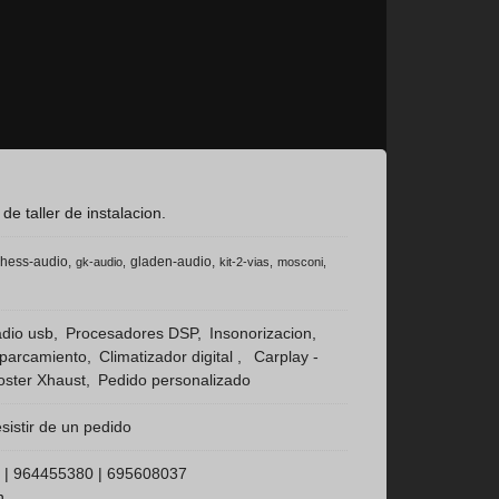
 taller de instalacion.
hess-audio
gladen-audio
gk-audio
kit-2-vias
mosconi
dio usb
Procesadores DSP
Insonorizacion
aparcamiento
Climatizador digital
Carplay -
ster Xhaust
Pedido personalizado
sistir de un pedido
 |
964455380
|
695608037
h