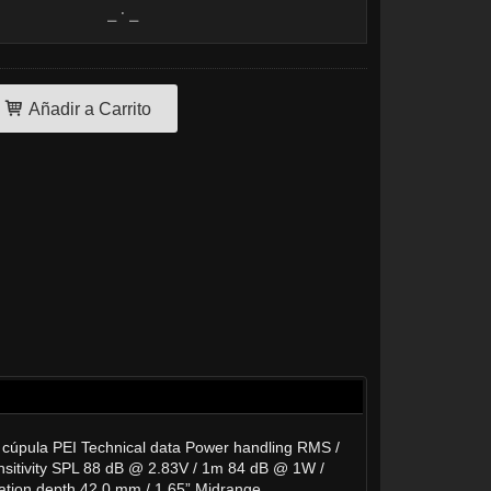
Añadir a Carrito
 cúpula PEI Technical data Power handling RMS /
sitivity SPL 88 dB @ 2.83V / 1m 84 dB @ 1W /
lation depth 42.0 mm / 1.65” Midrange