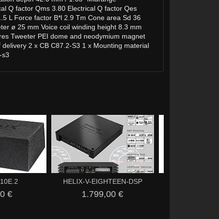
 Q factor Qms 3.80 Electrical Q factor Qes
.5 L Force factor B*l 2.9 Tm Cone area Sd 36
ter ø 25 mm Voice coil winding height 8.3 mm
atures Tweeter PEI dome and neodymium magnet
 delivery 2 x CB C87.2-S3 1 x Mounting material
-s3
 10E.2
HELIX-V-EIGHTEEN-DSP
HELIX-CI3-K2
0 €
1.799,00 €
349,00