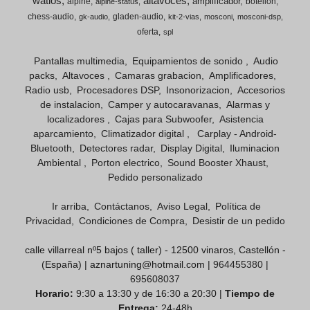
watios
altavoces
amplificador
alpine
botellon
alpine-status
chess-audio
gladen-audio
gk-audio
kit-2-vias
mosconi
mosconi-dsp
oferta
spl
Pantallas multimedia
Equipamientos de sonido
Audio
packs
Altavoces
Camaras grabacion
Amplificadores
Radio usb
Procesadores DSP
Insonorizacion
Accesorios
de instalacion
Camper y autocaravanas
Alarmas y
localizadores
Cajas para Subwoofer
Asistencia
aparcamiento
Climatizador digital
Carplay - Android-
Bluetooth
Detectores radar
Display Digital
Iluminacion
Ambiental
Porton electrico
Sound Booster Xhaust
Pedido personalizado
Ir arriba
Contáctanos
Aviso Legal
Política de
Privacidad
Condiciones de Compra
Desistir de un pedido
calle villarreal nº5 bajos ( taller) - 12500 vinaros, Castellón -
(España) | aznartuning@hotmail.com |
964455380
|
695608037
Horario:
9:30 a 13:30 y de 16:30 a 20:30 |
Tiempo de
Entrega:
24-48h