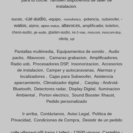
para tu coche. Tambien disponemos de taller de
instalacion.
-car-audio
-
-equipo
-potencia
-barato
-subwoofer
-monofonico
watios
altavoces
amplificador
alpine
botellon
alpine-status
chess-audio
gladen-audio
gk-audio
kit-2-vias
mosconi
mosconi-dsp
oferta
spl
Pantallas multimedia
Equipamientos de sonido
Audio
packs
Altavoces
Camaras grabacion
Amplificadores
Radio usb
Procesadores DSP
Insonorizacion
Accesorios
de instalacion
Camper y autocaravanas
Alarmas y
localizadores
Cajas para Subwoofer
Asistencia
aparcamiento
Climatizador digital
Carplay - Android-
Bluetooth
Detectores radar
Display Digital
Iluminacion
Ambiental
Porton electrico
Sound Booster Xhaust
Pedido personalizado
Ir arriba
Contáctanos
Aviso Legal
Política de
Privacidad
Condiciones de Compra
Desistir de un pedido
calle villarreal nº5 bajos ( taller) - 12500 vinaros, Castellón -