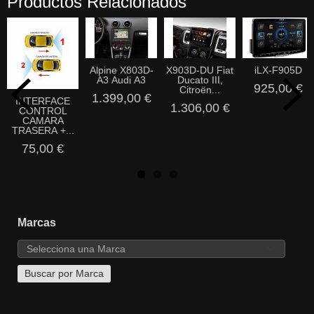
Productos Relacionados
Alpine X803D-
X903D-DU Fiat
iLX-F905D
A3 Audi A3
Ducato III,
925,00 €
Citroën...
1.399,00 €
INTERFACE
1.306,00 €
CONTROL
CAMARA
TRASERA +...
75,00 €
Marcas