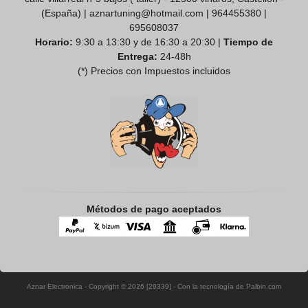
(España) | aznartuning@hotmail.com |
964455380
|
695608037
Horario:
9:30 a 13:30 y de 16:30 a 20:30 |
Tiempo de
Entrega:
24-48h
(*) Precios con Impuestos incluidos
Métodos de pago aceptados
Aznar Electronica
- Copyright © 2026 [29339] - Con la tecnología de Palbin.com