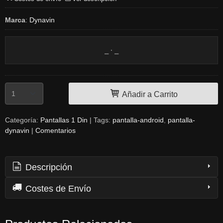
Marca
:
Dynavin
Añadir a Carrito
Categoría:
Pantallas 1 Din
|
Tags:
pantalla-android
pantalla-
dynavin
|
Comentarios
Descripción
Costes de Envío