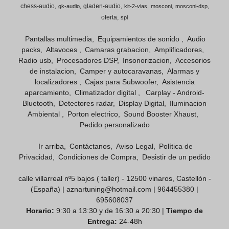
chess-audio
gladen-audio
gk-audio
kit-2-vias
mosconi
mosconi-dsp
oferta
spl
Pantallas multimedia
Equipamientos de sonido
Audio
packs
Altavoces
Camaras grabacion
Amplificadores
Radio usb
Procesadores DSP
Insonorizacion
Accesorios
de instalacion
Camper y autocaravanas
Alarmas y
localizadores
Cajas para Subwoofer
Asistencia
aparcamiento
Climatizador digital
Carplay - Android-
Bluetooth
Detectores radar
Display Digital
Iluminacion
Ambiental
Porton electrico
Sound Booster Xhaust
Pedido personalizado
Ir arriba
Contáctanos
Aviso Legal
Política de
Privacidad
Condiciones de Compra
Desistir de un pedido
calle villarreal nº5 bajos ( taller) - 12500 vinaros, Castellón -
(España) | aznartuning@hotmail.com |
964455380
|
695608037
Horario:
9:30 a 13:30 y de 16:30 a 20:30 |
Tiempo de
Entrega:
24-48h