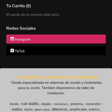
Tu Carrito (0)
El carrito de la compra está vacío
Redes Sociales
Instagram
TikTok
TU TIENDA DE CAR AUDIO DE CONFIANZA
Tienda especializada en sistemas de sonido y multimedia
para tu coche. Tambien disponemos de taller de
instalacion.
-car-audio
-
-equipo
-potencia
-barato
-subwoofer
-monofonico
watios
altavoces
amplificador
alpine
botellon
alpine-status