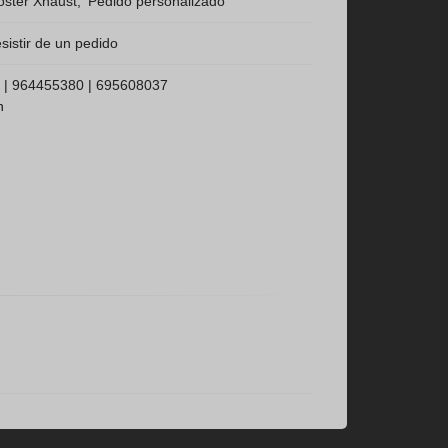
ster Xhaust
Pedido personalizado
sistir de un pedido
 |
964455380
|
695608037
h