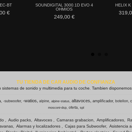
HEC-BT
SOUNDIGITAL 3000.1D EVO 4
HELIX K
OHMIOS
00 €
319,0
249,00 €
TU TIENDA DE CAR AUDIO DE CONFIANZA
 sistemas de sonido y multimedia para tu coche. Tambien disponemos de
-watios
altavoces
a
amplificador
-subwoofer
alpine
botellon
c
alpine-status
oferta
mosconi-dsp
spl
ido
Audio packs
Altavoces
Camaras grabacion
Amplificadores
Ra
ravanas
Alarmas y localizadores
Cajas para Subwoofer
Asistencia 