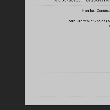
Android- Bluetooth
Detectores rad
Ir arriba
Contáct
calle villarreal nº5 bajos 