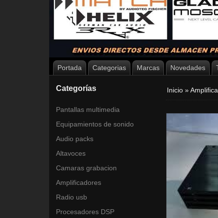
Portada
Categorias
Marcas
Novedades
Categorías
Inicio
»
Amplific
Pantallas multimedia
Equipamientos de sonido
Audio packs
Altavoces
Camaras grabacion
Amplificadores
Radio usb
Procesadores DSP