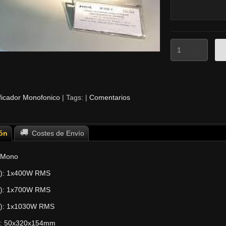
ficador Monofonico
|
Tags:
|
Comentarios
ón
Costes de Envío
r Mono
Ω): 1x400W RMS
Ω): 1x700W RMS
Ω): 1x1030W RMS
s: 50x320x154mm