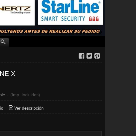
ONE X
€
ble
-
(Imp. Incluidos)
ío
Ver descripción