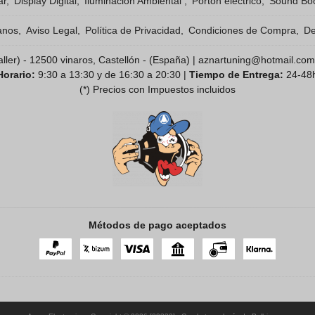
ar
Display Digital
Iluminacion Ambiental
Porton electrico
Sound Boo
anos
Aviso Legal
Política de Privacidad
Condiciones de Compra
De
( taller) - 12500 vinaros, Castellón - (España) | aznartuning@hotmail.com
Horario:
9:30 a 13:30 y de 16:30 a 20:30 |
Tiempo de Entrega:
24-48
(*) Precios con Impuestos incluidos
Métodos de pago aceptados