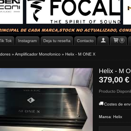
Tik Tok
Instagram
Deja tu reseña
Contacto
0
adores
»
Amplificador Monofonico
»
Helix - M ONE X
Helix - M 
379,00 
Producto Disponi
Costes de env
Marca
:
Helix