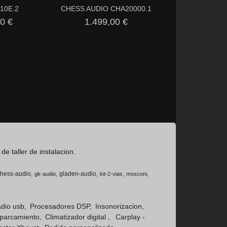
 10E.2
CHESS AUDIO CHA20000.1
HELIX-CI5-S
0 €
1.499,00 €
299,00
 taller de instalacion.
hess-audio
gladen-audio
gk-audio
kit-2-vias
mosconi
dio usb
Procesadores DSP
Insonorizacion
aparcamiento
Climatizador digital
Carplay -