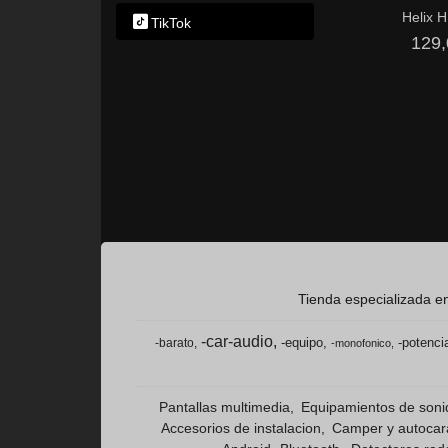
Helix 
TikTok
129,
Tienda especializada en
-car-audio
-equipo
-potenci
-barato
-monofonico
Pantallas multimedia
Equipamientos de son
Accesorios de instalacion
Camper y autoca