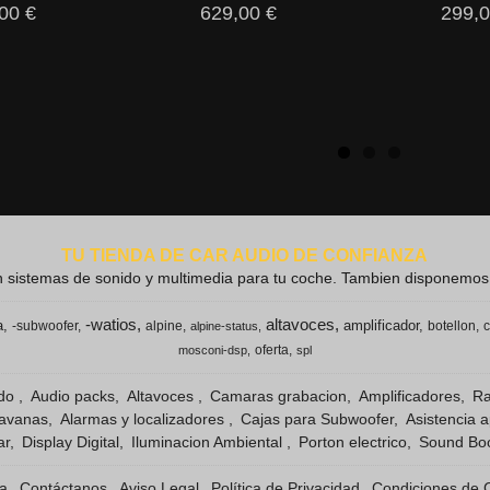
00 €
629,00 €
299,0
TU TIENDA DE CAR AUDIO DE CONFIANZA
 sistemas de sonido y multimedia para tu coche. Tambien disponemos de
-watios
altavoces
a
amplificador
-subwoofer
alpine
botellon
c
alpine-status
oferta
mosconi-dsp
spl
ido
Audio packs
Altavoces
Camaras grabacion
Amplificadores
Ra
ravanas
Alarmas y localizadores
Cajas para Subwoofer
Asistencia 
ar
Display Digital
Iluminacion Ambiental
Porton electrico
Sound Boo
ba
Contáctanos
Aviso Legal
Política de Privacidad
Condiciones de