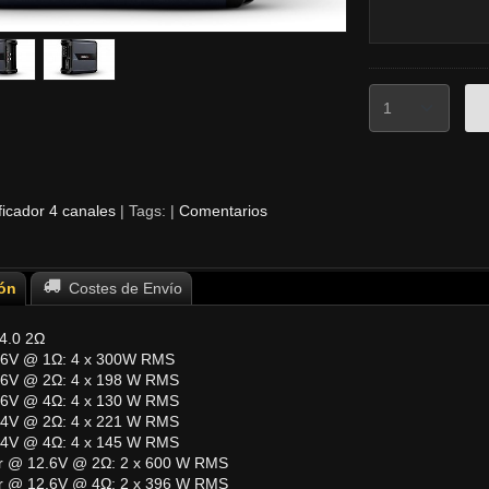
ficador 4 canales
|
Tags:
|
Comentarios
ón
Costes de Envío
4.0 2Ω
.6V @ 1Ω: 4 x 300W RMS
6V @ 2Ω: 4 x 198 W RMS
6V @ 4Ω: 4 x 130 W RMS
4V @ 2Ω: 4 x 221 W RMS
4V @ 4Ω: 4 x 145 W RMS
r @ 12.6V @ 2Ω: 2 x 600 W RMS
r @ 12.6V @ 4Ω: 2 x 396 W RMS