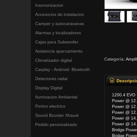
Insonorizacion
Accesorios de instalacion
Camper y autocaravanas
Alarmas y localizadores
Cajas para Subwoofer
Asistencia aparcamiento
Categoría:
Ampli
Climatizador digital
Carplay - Android- Bluetooth
Detectores radar
Descripci
Display Digital
1200.4 EVO 
Iluminacion Ambiental
Power @ 12
Porton electrico
Power @ 12.
Power @ 12.
Sound Booster Xhaust
Power @ 14.
Power @ 14.
Pedido personalizado
Bridge Powe
Bridge Powe