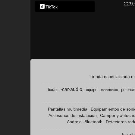
229,
TikTok
Tienda especializada en
-car-audio
-equipo
-potenci
-barato
-monofonico
Pantallas multimedia
Equipamientos de son
Accesorios de instalacion
Camper y autoca
Android- Bluetooth
Detectores rad
Ir arri