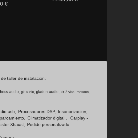
0 €
 taller de instalacion.
hess-audio
gladen-audio
gk-audio
kit-2-vias
mosconi
dio usb
Procesadores DSP
Insonorizacion
aparcamiento
Climatizador digital
Carplay -
ster Xhaust
Pedido personalizado
 Compra