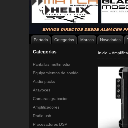
Portada
Categorias
Marcas
Novedades
Categorías
Inicio
»
Amplific
Pantallas multimedia
Equipamientos de sonido
Audio packs
Altavoces
Camaras grabacion
Amplificadores
Radio usb
Procesadores DSP