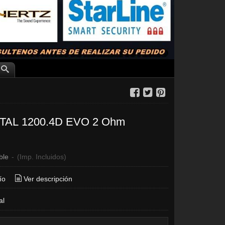
TAL 1200.4D EVO 2 Ohm
€
ble
-
(Imp. Incluidos)
ío
Ver descripción
al