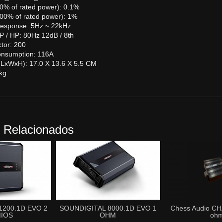
0% of rated power): 0.1%
00% of rated power): 1%
esponse: 5Hz ~ 22kHz
P / HP: 80Hz 12dB / 8th
tor: 200
nsumption: 116A
(LxWxH): 17.0 X 13.6 X 5.5 CM
kg
 Relacionados
1200.1D EVO 2
SOUNDIGITAL 8000.1D EVO 1
Chess Audio C
IOS
OHM
oh