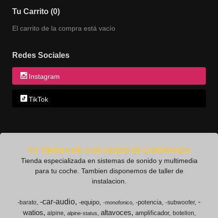
Tu Carrito (0)
El carrito de la compra está vacío
Redes Sociales
Instagram
TikTok
TU TIENDA DE CAR AUDIO DE CONFIANZA
Tienda especializada en sistemas de sonido y multimedia
para tu coche. Tambien disponemos de taller de
instalacion.
-car-audio
-
-equipo
-potencia
-barato
-subwoofer
-monofonico
watios
altavoces
amplificador
alpine
botellon
alpine-status