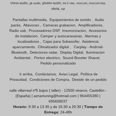
chess-audio
gladen-audio
gk-audio
kit-2-vias
mosconi
mosconi-dsp
oferta
spl
Pantallas multimedia
Equipamientos de sonido
Audio
packs
Altavoces
Camaras grabacion
Amplificadores
Radio usb
Procesadores DSP
Insonorizacion
Accesorios
de instalacion
Camper y autocaravanas
Alarmas y
localizadores
Cajas para Subwoofer
Asistencia
aparcamiento
Climatizador digital
Carplay - Android-
Bluetooth
Detectores radar
Display Digital
Iluminacion
Ambiental
Porton electrico
Sound Booster Xhaust
Pedido personalizado
Ir arriba
Contáctanos
Aviso Legal
Política de
Privacidad
Condiciones de Compra
Desistir de un pedido
calle villarreal nº5 bajos ( taller) - 12500 vinaros, Castellón -
(España) | aznartuning@hotmail.com |
964455380
|
695608037
Horario:
9:30 a 13:30 y de 16:30 a 20:30 |
Tiempo de
Entrega:
24-48h