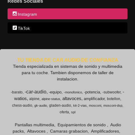
Redes Sociales
Instagram
TikTok
TU TIENDA DE CAR AUDIO DE CONFIANZA
Tienda especializada en sistemas de sonido y multimedia
para tu coche. Tambien disponemos de taller de
instalacion.
-car-audio
-
-equipo
-potencia
-barato
-subwoofer
-monofonico
watios
altavoces
amplificador
alpine
botellon
alpine-status
chess-audio
gladen-audio
gk-audio
kit-2-vias
mosconi
mosconi-dsp
oferta
spl
Pantallas multimedia
Equipamientos de sonido
Audio
packs
Altavoces
Camaras grabacion
Amplificadores