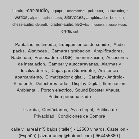
-car-audio
-
-equipo
-potencia
-barato
-subwoofer
-monofonico
watios
altavoces
amplificador
alpine
botellon
alpine-status
chess-audio
gladen-audio
gk-audio
kit-2-vias
mosconi
mosconi-dsp
oferta
spl
Pantallas multimedia
Equipamientos de sonido
Audio
packs
Altavoces
Camaras grabacion
Amplificadores
Radio usb
Procesadores DSP
Insonorizacion
Accesorios
de instalacion
Camper y autocaravanas
Alarmas y
localizadores
Cajas para Subwoofer
Asistencia
aparcamiento
Climatizador digital
Carplay - Android-
Bluetooth
Detectores radar
Display Digital
Iluminacion
Ambiental
Porton electrico
Sound Booster Xhaust
Pedido personalizado
Ir arriba
Contáctanos
Aviso Legal
Política de
Privacidad
Condiciones de Compra
calle villarreal nº5 bajos ( taller) - 12500 vinaros, Castellón -
(España) | aznartuning@hotmail.com |
964455380
|