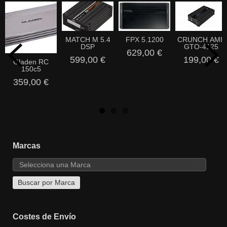
MATCH M 5.4
FPX 5.1200
CRUNCH AMP
DSP
GTO-4125
629,00 €
599,00 €
199,00 €
Gladen RC
150c5
359,00 €
Marcas
Costes de Envío