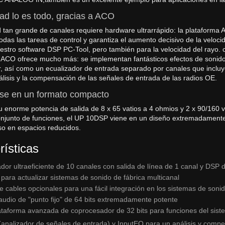
ad lo es todo, gracias a ACO
 tan grande de canales requiere hardware ultrarrápido: la plataforma 
odas las tareas de control y garantiza el aumento decisivo de la veloc
estro software DSP PC-Tool, pero también para la velocidad del rayo. 
 ACO ofrece mucho más: se implementan fantásticos efectos de soni
, así como un ecualizador de entrada separado por canales que incluye
análisis y la compensación de las señales de entrada de las radios OE.
e en un formato compacto
u enorme potencia de salida de 8 x 65 vatios a 4 ohmios y 2 x 90/160 v
njunto de funciones, el UP 10DSP viene en un diseño extremadamente
uso en espacios reducidos.
rísticas
ador ultraeficiente de 10 canales con salida de línea de 1 canal y DSP 
 para actualizar sistemas de sonido de fábrica multicanal
 cables opcionales para una fácil integración en los sistemas de sonid
udio de "punto fijo" de 64 bits extremadamente potente
taforma avanzada de coprocesador de 32 bits para funciones del sis
(analizador de señales de entrada) y InputEQ para un análisis y compe