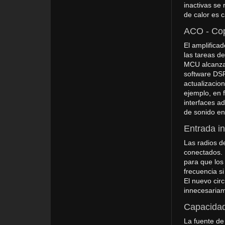
inactivas se 
de calor es 
ACO - Cop
El amplifica
las tareas de
MCU alcanza 
software DSP
actualizacio
ejemplo, en f
interfaces a
de sonido en
Entrada in
Las radios d
conectados. 
para que los
frecuencia s
El nuevo cir
innecesariam
Capacidad
La fuente de