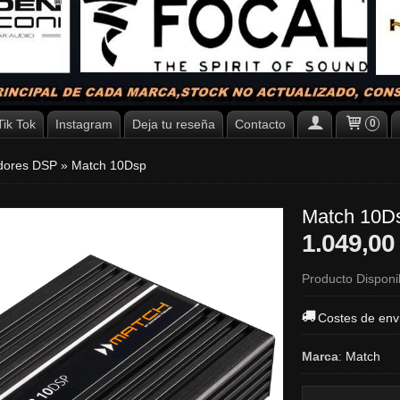
Tik Tok
Instagram
Deja tu reseña
Contacto
0
dores DSP
»
Match 10Dsp
Match 10D
1.049,00
Producto Disponi
Costes de env
Marca
:
Match