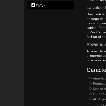
TikTok
La velocid
Una cantidad
encarga de t
datos con nu
sonido. Pero
o RealCenter
facilitar el 
Powerhous
A pesar de s
el enorme co
posible incl
Caracte
Amplific
Perfecto
Mazos de
DSP de a
ACO: pla
ISA 