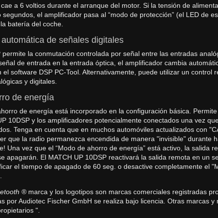
 cae a 6 voltios durante el arranque del motor. Si la tensión de aliment
 segundos, el amplificador pasa al “modo de protección” (el LED de es
la batería del coche.
automática de señales digitales
permite la conmutación controlada por señal entre las entradas analógi
señal de entrada en la entrada óptica, el amplificador cambia automát
n el software DSP PC-Tool. Alternativamente, puede utilizar un control
ógicas y digitales.
ro de energía
horro de energía está incorporado en la configuración básica. Permite
UP 10DSP y los amplificadores potencialmente conectados una vez qu
os. Tenga en cuenta que en muchos automóviles actualizados con "CAN"
r que la radio permanezca encendida de manera "invisible" durante ha
e! Una vez que el “Modo de ahorro de energía” está activo, la salida re
e apagarán. El MATCH UP 10DSP reactivará la salida remota en un seg
ficar el tiempo de apagado de 60 seg. o desactive completamente el "M
.
etooth ®
marca y los logotipos son marcas comerciales registradas pro
s por Audiotec Fischer GmbH se realiza bajo licencia. Otras marcas 
ropietarios ".