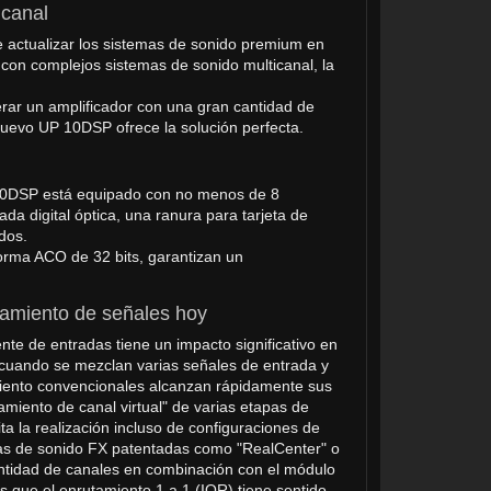
icanal
 actualizar los sistemas de sonido premium en
con complejos sistemas de sonido multicanal, la
rar un amplificador con una gran cantidad de
l nuevo UP 10DSP ofrece la solución perfecta.
P 10DSP está equipado con no menos de 8
ada digital óptica, una ranura para tarjeta de
dos.
aforma ACO de 32 bits, garantizan un
tamiento de señales hoy
e de entradas tiene un impacto significativo en
e cuando se mezclan varias señales de entrada y
amiento convencionales alcanzan rápidamente sus
miento de canal virtual" de varias etapas de
ita la realización incluso de configuraciones de
cas de sonido FX patentadas como "RealCenter" o
tidad de canales en combinación con el módulo
que el enrutamiento 1 a 1 (IOR) tiene sentido.