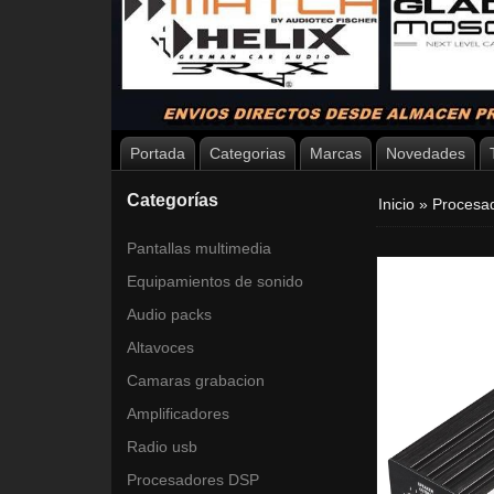
Portada
Categorias
Marcas
Novedades
Categorías
Inicio
»
Procesa
Pantallas multimedia
Equipamientos de sonido
Audio packs
Altavoces
Camaras grabacion
Amplificadores
Radio usb
Procesadores DSP