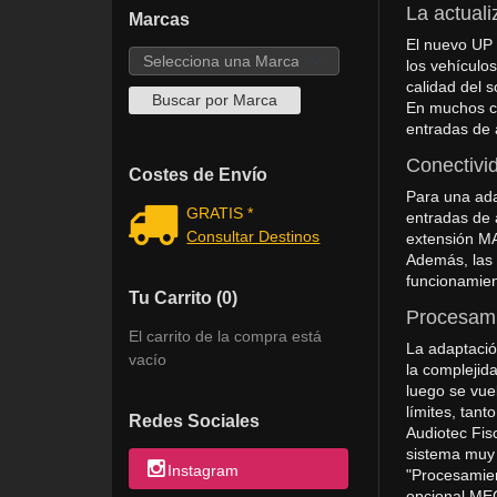
La actuali
Marcas
El nuevo UP 
los vehículo
calidad del 
En muchos ca
entradas de a
Conectivi
Costes de Envío
Para una ada
GRATIS *
entradas de a
Consultar Destinos
extensión MA
Además, las t
funcionamien
Tu Carrito (0)
Procesami
El carrito de la compra está
La adaptació
vacío
la complejid
luego se vue
límites, tan
Redes Sociales
Audiotec Fisc
sistema muy 
Instagram
"Procesamien
opcional MEC