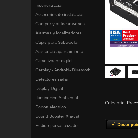
Insonorizacion
Accesorios de instalacion
Camper y autocaravanas
Alarmas y localizadores
Cajas para Subwoofer
Asistencia aparcamiento
Climatizador digital
Carplay - Android- Bluetooth
Detectores radar
Display Digital
Iluminacion Ambiental
Categoría:
Proc
Porton electrico
Sound Booster Xhaust
Descripci
Pedido personalizado