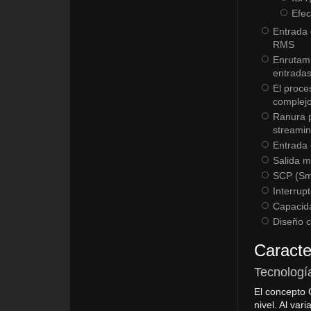
Efec
Entrada 
RMS
Enrutami
entradas
El proce
complej
Ranura p
streamin
Entrada 
Salida m
SCP (Sm
Interrup
Capacida
Diseño c
Caracte
Tecnologí
El concepto 
nivel. Al var