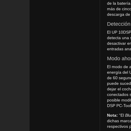
de la batería
más de cinco
descarga de 
Detección 
El UP 10DSP 
detecta una 
desactivar e
entradas anal
Modo ahor
El modo de a
energía del 
de 60 segund
puede sucede
dejar el coch
conectados s
posible modi
DSP PC-Tool
Nota:
“El
Blu
dichas marca
respectivos p