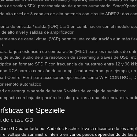
tos de sonido SFX: procesamiento de graves aumentado, StageXpande
de alto nivel de 8 canales de alta potencia con circuito ADEP.3: dos ca
ento de entrada / salida (IOR) 1 a 1 en combinación con el módulo 
 de alto nivel y salidas de amplificador
samiento de canal virtual (VCP) permite una configuración aún más fle
os
ara tarjeta extensión de comparación (MEC) para los módulos de entra
g de audio, audio de alta resolución de streaming a través de USB, etc
óptica en formato SPDIF con frecuencia de muestreo entre 12 y 96 kH
ono RCA para la conexión de un amplificador externo, por ejemplo, un
art Control Port) para accesorios opcionales como WIFI CONTRO
tor remoto automático
d de arranque-parada de hasta 6 voltios de voltaje de suministro
ompacto con baja disipación de calor gracias a una eficiencia extraordi
rísticas de Spezielle
a de clase GD
Clase GD patentado por Audiotec Fischer lleva la eficiencia de los ampl
iar el voltaje de suministro interno en varios pasos dependiendo de las 