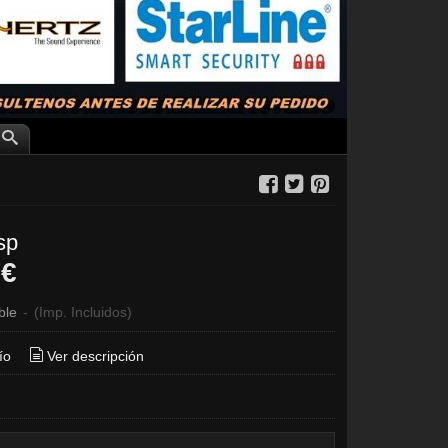
sp
 €
ble
-
(Imp. Incluidos)
ío
Ver descripción