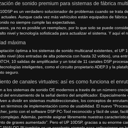
zación de sonido premium para sistemas de fábrica mult
10DSP es un verdadero solucionador de problemas cuando se trata de
s actuales. Aunque cada vez más vehículos están equipados de fábrica 
sonido no siempre cumple las expectativas.
sos, ya no es posible un reemplazo, por lo que solo se puede conside
lto nivel y tecnología sofisticada para actualizar el sistema. Y aquí e
dad máxima
ptación óptima a los sistemas de sonido multicanal existentes, el U
lto nivel (dos entradas de alta potencia con hasta 32 voltios), una entr
TCH, 10 salidas de amplificador y un total de 11 canales DSP procesa
ecnologías inteligentes, como el circuito propietario ADEP.3 y la plat
to seguro.
ento de canales virtuales: así es como funciona el enru
n a los sistemas de sonido OE modernos a través de un número crecient
ad del enrutamiento de la señal dentro del amplificador. Especialment
lven a dividir en sistemas multidireccionales, los conceptos de enrut
to en términos de implementación como de usabilidad. El nuevo "Procesa
her, junto con el software DSP PC-Tool reconocido y fácil de usar, facil
complejas. Además, permite asignar libremente nuestras característi
to de graves aumentado". Pero el UP 10DSP, gracias a su enorme can
 ANALOG IN,también es un excelente ejemplo para aplicaciones en las 