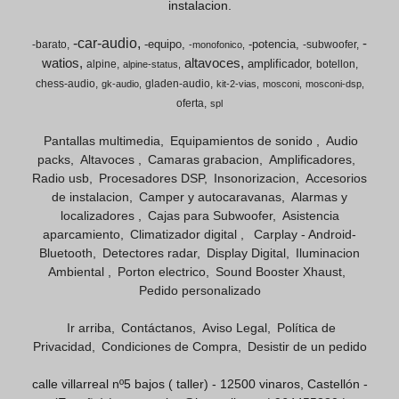
instalacion.
-car-audio
-
-equipo
-potencia
-barato
-subwoofer
-monofonico
watios
altavoces
amplificador
alpine
botellon
alpine-status
chess-audio
gladen-audio
gk-audio
kit-2-vias
mosconi
mosconi-dsp
oferta
spl
Pantallas multimedia
Equipamientos de sonido
Audio
packs
Altavoces
Camaras grabacion
Amplificadores
Radio usb
Procesadores DSP
Insonorizacion
Accesorios
de instalacion
Camper y autocaravanas
Alarmas y
localizadores
Cajas para Subwoofer
Asistencia
aparcamiento
Climatizador digital
Carplay - Android-
Bluetooth
Detectores radar
Display Digital
Iluminacion
Ambiental
Porton electrico
Sound Booster Xhaust
Pedido personalizado
Ir arriba
Contáctanos
Aviso Legal
Política de
Privacidad
Condiciones de Compra
Desistir de un pedido
calle villarreal nº5 bajos ( taller) - 12500 vinaros, Castellón -