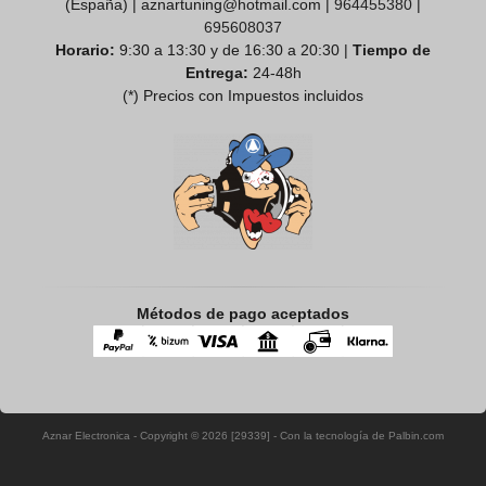
(España) | aznartuning@hotmail.com |
964455380
|
695608037
Horario:
9:30 a 13:30 y de 16:30 a 20:30 |
Tiempo de
Entrega:
24-48h
(*) Precios con Impuestos incluidos
Métodos de pago aceptados
Aznar Electronica
- Copyright © 2026 [29339] - Con la tecnología de Palbin.com