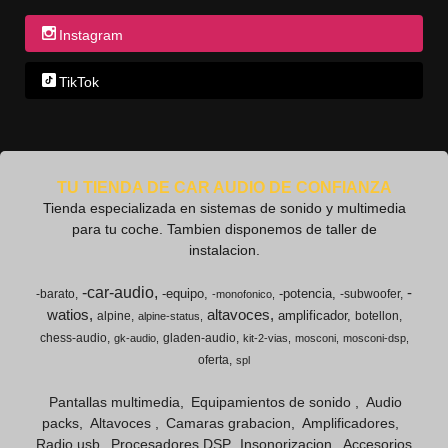
Instagram
TikTok
TU TIENDA DE CAR AUDIO DE CONFIANZA
Tienda especializada en sistemas de sonido y multimedia
para tu coche. Tambien disponemos de taller de
instalacion.
-car-audio
-
-equipo
-potencia
-barato
-subwoofer
-monofonico
watios
altavoces
amplificador
alpine
botellon
alpine-status
chess-audio
gladen-audio
gk-audio
kit-2-vias
mosconi
mosconi-dsp
oferta
spl
Pantallas multimedia
Equipamientos de sonido
Audio
packs
Altavoces
Camaras grabacion
Amplificadores
Radio usb
Procesadores DSP
Insonorizacion
Accesorios