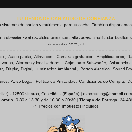
TU TIENDA DE CAR AUDIO DE CONFIANZA
 sistemas de sonido y multimedia para tu coche. Tambien disponemos de
-watios
altavoces
a
amplificador
-subwoofer
alpine
botellon
c
alpine-status
oferta
mosconi-dsp
spl
ido
Audio packs
Altavoces
Camaras grabacion
Amplificadores
Ra
ravanas
Alarmas y localizadores
Cajas para Subwoofer
Asistencia 
ar
Display Digital
Iluminacion Ambiental
Porton electrico
Sound Boo
anos
Aviso Legal
Política de Privacidad
Condiciones de Compra
De
( taller) - 12500 vinaros, Castellón - (España) | aznartuning@hotmail.com
Horario:
9:30 a 13:30 y de 16:30 a 20:30 |
Tiempo de Entrega:
24-48
(*) Precios con Impuestos incluidos