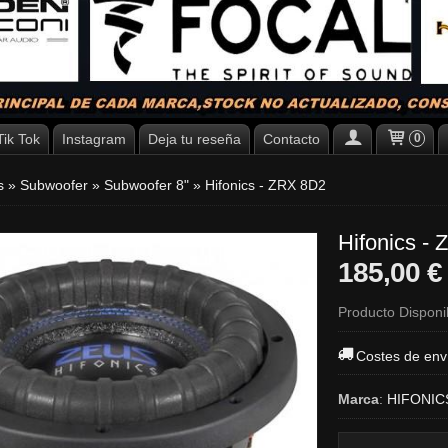
Tik Tok
Instagram
Deja tu reseña
Contacto
0
es
»
Subwoofer
»
Subwoofer 8"
»
Hifonics - ZRX 8D2
Hifonics -
185,00 
Producto Disponi
Costes de env
Marca
:
HIFONIC