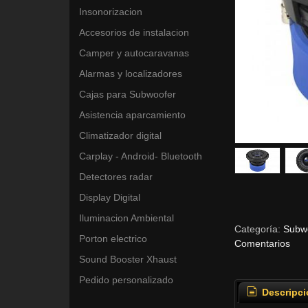
Insonorizacion
Accesorios de instalacion
Camper y autocaravanas
Alarmas y localizadores
Cajas para Subwoofer
Asistencia aparcamiento
Climatizador digital
Carplay - Android- Bluetooth
Detectores radar
Display Digital
Iluminacion Ambiental
Categoría:
Subwo
Porton electrico
Comentarios
Sound Booster Xhaust
Pedido personalizado
Descripci