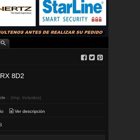
 ZRX 8D2
€
ble
-
(Imp. Incluidos)
ío
Ver descripción
S