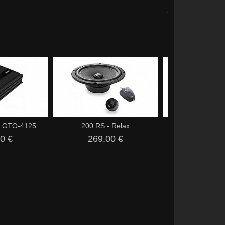
 GTO-4125
200 RS - Relax
CR 2
0 €
269,00 €
399,00