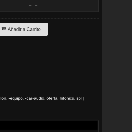
Añadir a Carrito
llon
-equipo
-car-audio
oferta
hifonics
spl
|