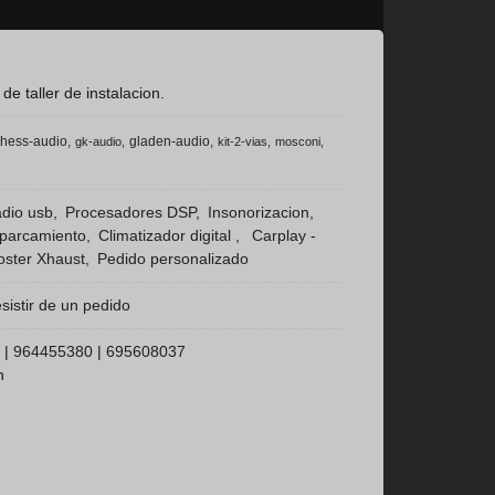
 taller de instalacion.
hess-audio
gladen-audio
gk-audio
kit-2-vias
mosconi
dio usb
Procesadores DSP
Insonorizacion
aparcamiento
Climatizador digital
Carplay -
ster Xhaust
Pedido personalizado
sistir de un pedido
 |
964455380
|
695608037
h