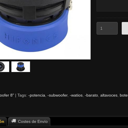
ofer 8"
|
Tags:
-potencia
-subwoofer
-watios
-barato
altavoces
bote
ón
Costes de Envío