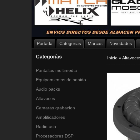
Portada
Categorias
Marcas
Novedades
Categorías
Inicio
»
Altavoc
Pantallas multimedia
Equipamientos de sonido
Audio packs
Altavoces
Camaras grabacion
Amplificadores
Radio usb
Procesadores DSP