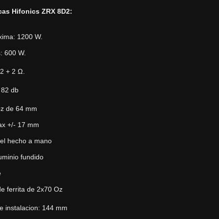
icas Hifonics ZRX 8D2:
xima: 1200 W.
: 600 W.
2 + 2 Ω.
 82 db
oz de 64 mm
ax +/- 17 mm
el hecho a mano
uminio fundido
e
e ferrita de 2x70 Oz
e instalacion: 144 mm