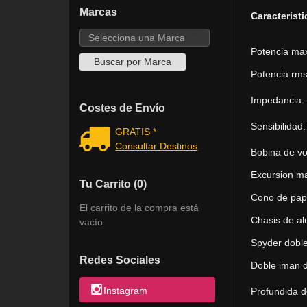
Marcas
Caracterist
Potencia ma
Potencia rms
Impedancia: 
Costes de Envío
Sensibilidad:
GRATIS *
Consultar Destinos
Bobina de v
Excursion m
Tu Carrito (0)
Cono de pap
El carrito de la compra está
Chasis de al
vacío
Spyder dobl
Redes Sociales
Doble iman d
Instagram
Profundida d