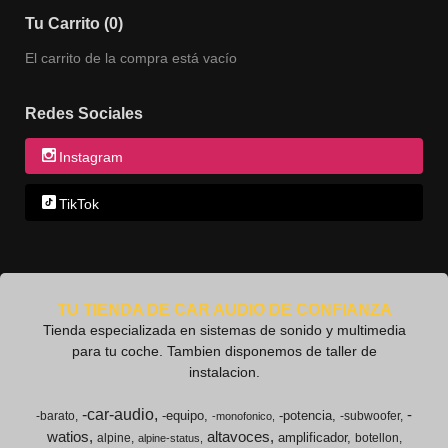
Tu Carrito (0)
El carrito de la compra está vacío
Redes Sociales
Instagram
TikTok
TU TIENDA DE CAR AUDIO DE CONFIANZA
Tienda especializada en sistemas de sonido y multimedia
para tu coche. Tambien disponemos de taller de
instalacion.
-car-audio
-
-equipo
-potencia
-barato
-subwoofer
-monofonico
watios
altavoces
amplificador
alpine
botellon
alpine-status