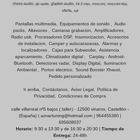
chess-audio
gladen-audio
gk-audio
kit-2-vias
mosconi
mosconi-dsp
oferta
spl
Pantallas multimedia
Equipamientos de sonido
Audio
packs
Altavoces
Camaras grabacion
Amplificadores
Radio usb
Procesadores DSP
Insonorizacion
Accesorios
de instalacion
Camper y autocaravanas
Alarmas y
localizadores
Cajas para Subwoofer
Asistencia
aparcamiento
Climatizador digital
Carplay - Android-
Bluetooth
Detectores radar
Display Digital
Iluminacion
Ambiental
Porton electrico
Sound Booster Xhaust
Pedido personalizado
Ir arriba
Contáctanos
Aviso Legal
Política de
Privacidad
Condiciones de Compra
calle villarreal nº5 bajos ( taller) - 12500 vinaros, Castellón -
(España) | aznartuning@hotmail.com |
964455380
|
695608037
Horario:
9:30 a 13:30 y de 16:30 a 20:30 |
Tiempo de
Entrega:
24-48h